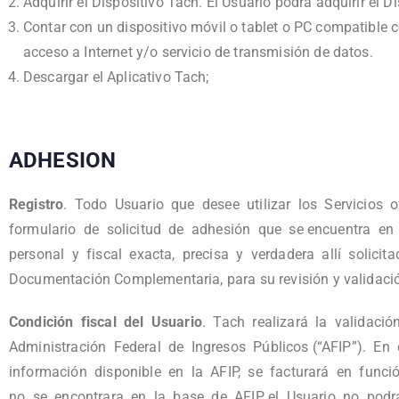
Adquirir el Dispositivo Tach. El Usuario podrá adquirir el 
Contar con un dispositivo móvil o tablet o PC compatible c
acceso a Internet y/o servicio de transmisión de datos.
Descargar el Aplicativo Tach;
ADHESION
Registro
. Todo Usuario que desee utilizar los Servicios
formulario de solicitud de adhesión que se encuentra 
personal y fiscal exacta, precisa y verdadera allí solici
Documentación Complementaria, para su revisión y validaci
Condición fiscal del Usuario
. Tach realizará la validació
Administración Federal de Ingresos Públicos (“AFIP”). En
información disponible en la AFIP, se facturará en funci
no se encontrara en la base de AFIP, el Usuario no podrá