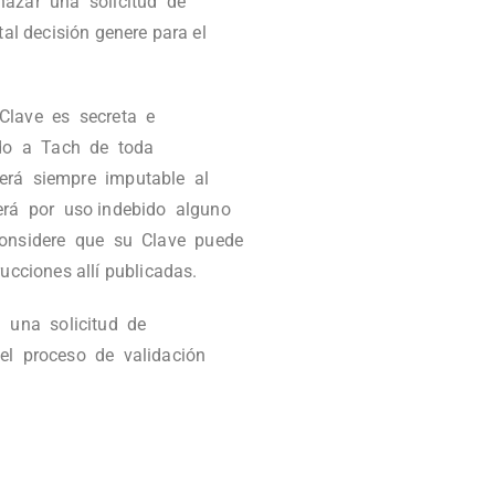
hazar una solicitud de
l decisión genere para el
 Clave es secreta e
ando a Tach de toda
será siempre imputable al
derá por uso indebido alguno
 considere que su Clave puede
cciones allí publicadas.
á una solicitud de
el proceso de validación