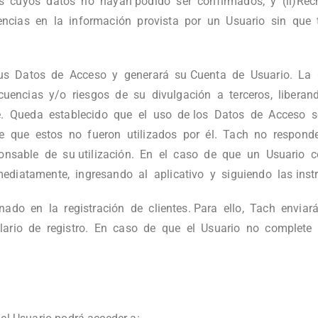
s cuyos datos no hayan podido ser confirmados; y (ii)Rec
ncias en la información provista por un Usuario sin que ta
 sus Datos de Acceso y generará su Cuenta de Usuario. La
secuencias y/o riesgos de su divulgación a terceros, liber
se. Queda establecido que el uso de los Datos de Acceso 
 de que estos no fueron utilizados por él. Tach no respon
ponsable de su utilización. En el caso de que un Usuario
diatamente, ingresando al aplicativo y siguiendo las instru
nado en la registración de clientes. Para ello, Tach enviar
ulario de registro. En caso de que el Usuario no complete 