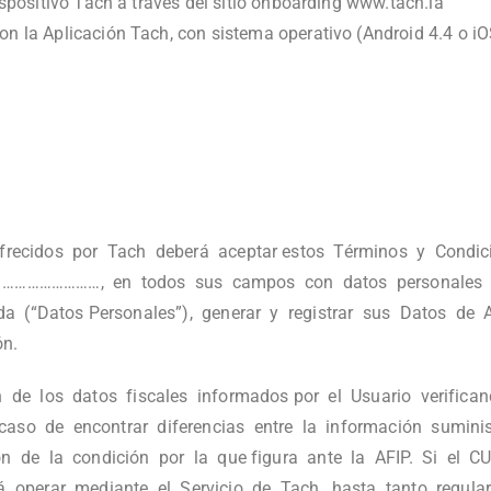
Dispositivo Tach a través del sitio onboarding www.tach.la
on la Aplicación Tach, con sistema operativo (Android 4.4 o iOS
 ofrecidos por Tach deberá aceptar estos Términos y Condi
en ……………………, en todos sus campos con datos personales 
tada (“Datos Personales”), generar y registrar sus Datos de
ón.
n de los datos fiscales informados por el Usuario verifica
 caso de encontrar diferencias entre la información sumini
ón de la condición por la que figura ante la AFIP. Si el C
 operar mediante el Servicio de Tach, hasta tanto regularic