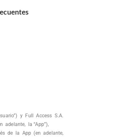
recuentes
suario”) y Full Access S.A.
n adelante, la “App”),
vés de la App (en adelante,