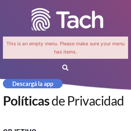
This is an empty menu. Please make sure your menu
has items.
Descargá la app
Políticas
de Privacidad